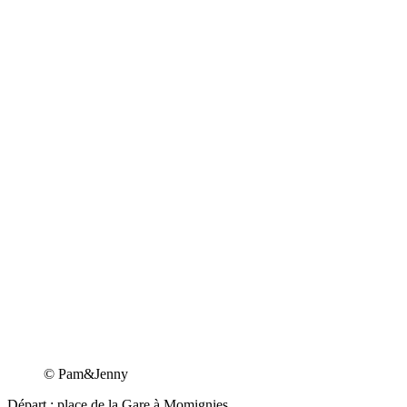
© Pam&Jenny
Départ : place de la Gare à Momignies