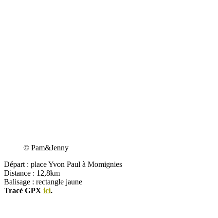
© Pam&Jenny
Départ : place Yvon Paul à Momignies
Distance : 12,8km
Balisage : rectangle jaune
Tracé GPX
ici
.