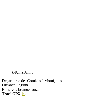
©Pam&Jenny
Départ : rue des Combles à Momignies
Distance : 7,8km
Balisage : losange rouge
Tracé GPX
ici
.