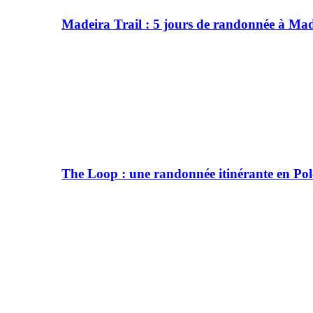
Madeira Trail : 5 jours de randonnée à Ma
The Loop : une randonnée itinérante en Po