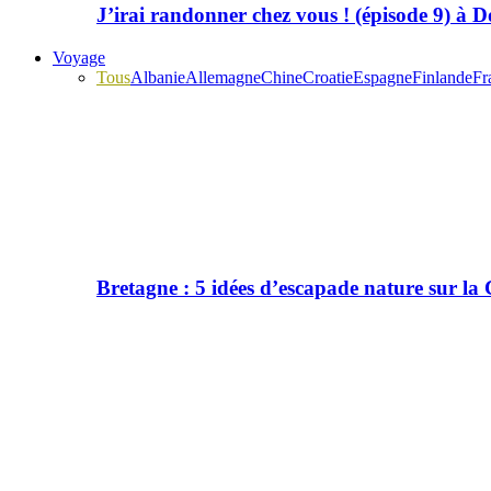
J’irai randonner chez vous ! (épisode 9) à
Voyage
Tous
Albanie
Allemagne
Chine
Croatie
Espagne
Finlande
Fr
Bretagne : 5 idées d’escapade nature sur l