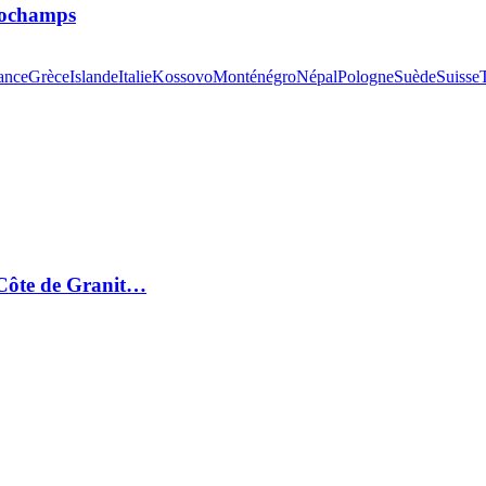
 Dochamps
ance
Grèce
Islande
Italie
Kossovo
Monténégro
Népal
Pologne
Suède
Suisse
a Côte de Granit…