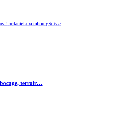
us !
Jordanie
Luxembourg
Suisse
 bocage, terroir…