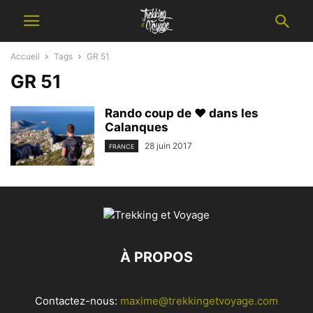
Accueil
Tags
GR 51
GR 51
Rando coup de ♥ dans les
Calanques
28 juin 2017
FRANCE
À PROPOS
Contactez-nous:
maxime@trekkingetvoyage.com