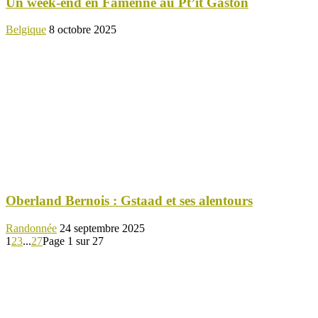
Un week-end en Famenne au Pt’it Gaston
Belgique
8 octobre 2025
Oberland Bernois : Gstaad et ses alentours
Randonnée
24 septembre 2025
1
2
3
...
27
Page 1 sur 27