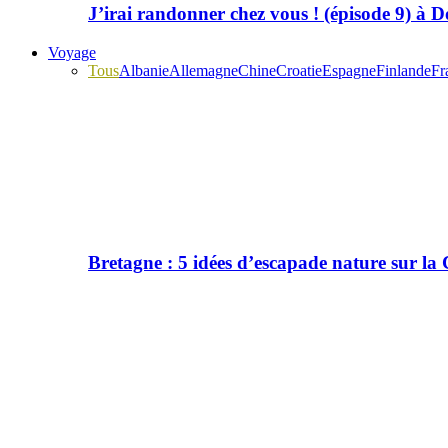
J’irai randonner chez vous ! (épisode 9) à
Voyage
Tous
Albanie
Allemagne
Chine
Croatie
Espagne
Finlande
Fr
Bretagne : 5 idées d’escapade nature sur l