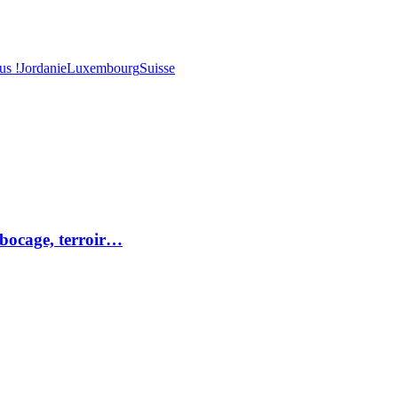
us !
Jordanie
Luxembourg
Suisse
 bocage, terroir…