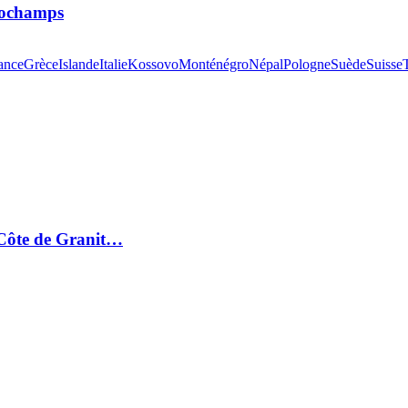
 Dochamps
ance
Grèce
Islande
Italie
Kossovo
Monténégro
Népal
Pologne
Suède
Suisse
a Côte de Granit…