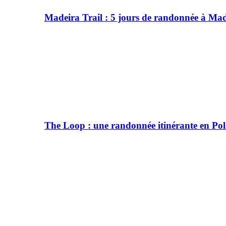
Madeira Trail : 5 jours de randonnée à Ma
The Loop : une randonnée itinérante en Po