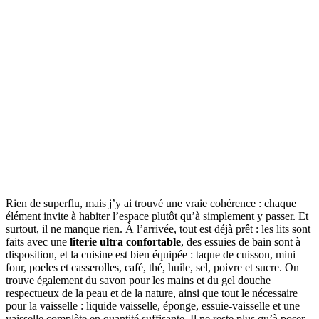
Rien de superflu, mais j’y ai trouvé une vraie cohérence : chaque
élément invite à habiter l’espace plutôt qu’à simplement y passer. Et
surtout, il ne manque rien. À l’arrivée, tout est déjà prêt : les lits sont
faits avec une
literie ultra confortable
, des essuies de bain sont à
disposition, et la cuisine est bien équipée : taque de cuisson, mini
four, poeles et casserolles, café, thé, huile, sel, poivre et sucre. On
trouve également du savon pour les mains et du gel douche
respectueux de la peau et de la nature, ainsi que tout le nécessaire
pour la vaisselle : liquide vaisselle, éponge, essuie-vaisselle et une
vaisselle complète en quantité suffisante. Il ne reste plus qu’à poser