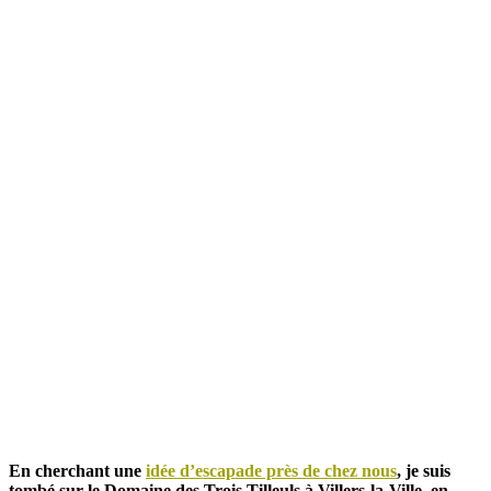
En cherchant une
idée d’escapade près de chez nous
, je suis
tombé sur le Domaine des Trois Tilleuls à Villers-la-Ville, en