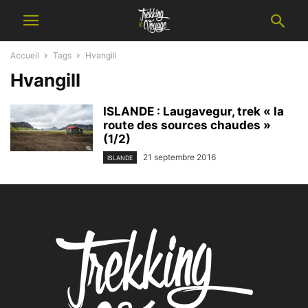
Accueil
Tags
Hvangill
Hvangill
ISLANDE : Laugavegur, trek « la
route des sources chaudes »
(1/2)
21 septembre 2016
ISLANDE