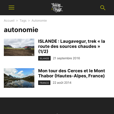
Accueil
Tags
Autonomie
autonomie
ISLANDE : Laugavegur, trek « la
route des sources chaudes »
(1/2)
21 septembre 2016
ISLANDE
Mon tour des Cerces et le Mont
Thabor (Hautes-Alpes, France)
22 août 2014
FRANCE