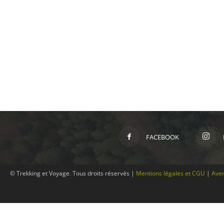
FACEBOOK
© Trekking et Voyage. Tous droits réservés |
Mentions légales et CGU
|
Aver