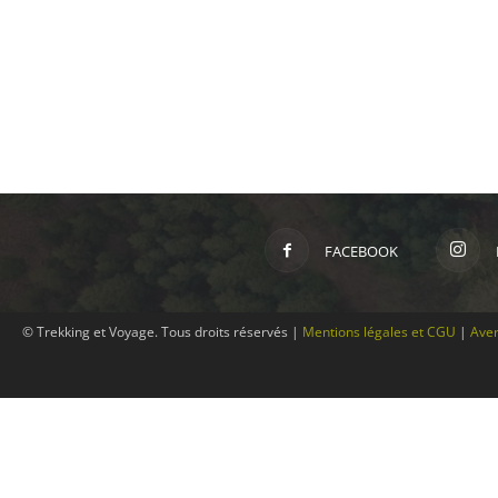
FACEBOOK
© Trekking et Voyage. Tous droits réservés |
Mentions légales et CGU
|
Aver