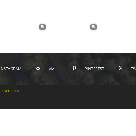
INSTAGRAM
MAIL
PINTEREST
TW
tissements