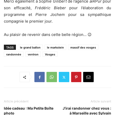
Merci également à
Sophie Gilibert
de l’agence
aiRPur
pour
son efficacité,
Frédéric Bieber
pour l’élaboration du
programme et
Pierre Jochem
pour sa sympathique
compagnie le premier jour.
Au plaisir de revenir dans cette belle région… 😉
TAGS
le grand ballon
le markstein
massif des vosges
randonnée
ventron
Vosges
Article précédent
Article suivant
Idée cadeau : Ma Petite Boîte
J’irai randonner chez vous :
photo
à Marseille avec Sylvain