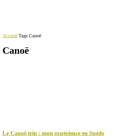
Accueil
Tags
Canoë
Canoë
Le Canoë trip : mon expérience en Suède