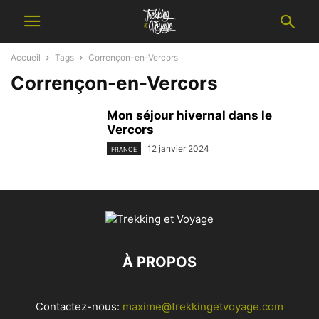
Accueil
Tags
Corrençon-en-Vercors
Corrençon-en-Vercors
Mon séjour hivernal dans le
Vercors
12 janvier 2024
FRANCE
À PROPOS
Contactez-nous:
maxime@trekkingetvoyage.com