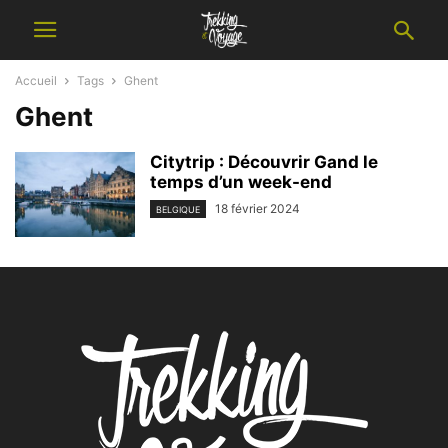
Accueil
Tags
Ghent
Ghent
Citytrip : Découvrir Gand le
temps d’un week-end
18 février 2024
BELGIQUE