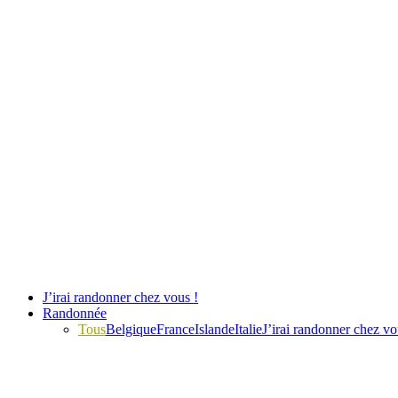
J’irai randonner chez vous !
Randonnée
Tous
Belgique
France
Islande
Italie
J’irai randonner chez vo