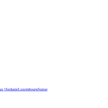
us !
Jordanie
Luxembourg
Suisse