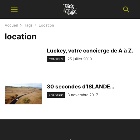
Accueil
Tags
Location
location
Luckey, votre concierge de A à Z.
25 juillet 2019
CONSEILS
30 secondes d’ISLANDE…
3 novembre 2017
ROADTRIP