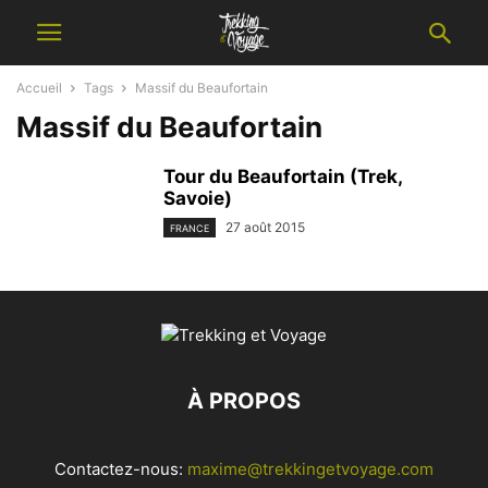
Accueil
Tags
Massif du Beaufortain
Massif du Beaufortain
Tour du Beaufortain (Trek,
Savoie)
27 août 2015
FRANCE
À PROPOS
Contactez-nous:
maxime@trekkingetvoyage.com