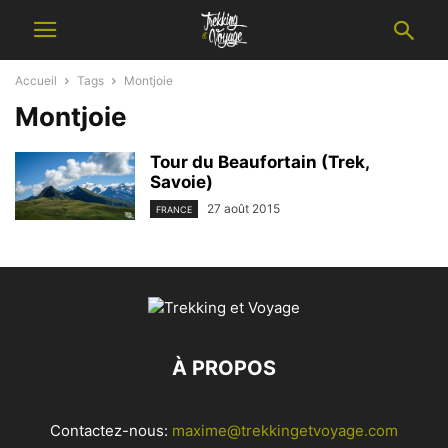
Accueil
Tags
Montjoie
Montjoie
Tour du Beaufortain (Trek,
Savoie)
27 août 2015
FRANCE
À PROPOS
Contactez-nous:
maxime@trekkingetvoyage.com