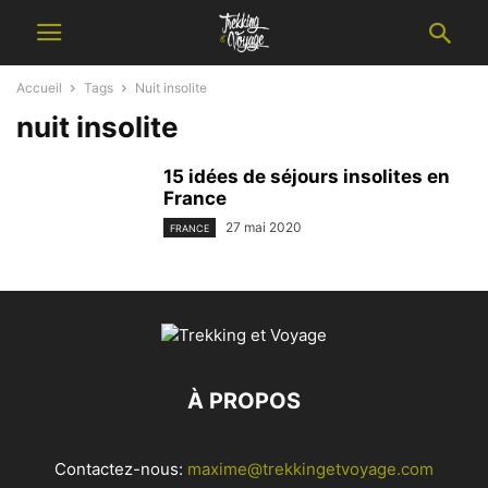
Accueil
Tags
Nuit insolite
nuit insolite
15 idées de séjours insolites en
France
27 mai 2020
FRANCE
À PROPOS
Contactez-nous:
maxime@trekkingetvoyage.com