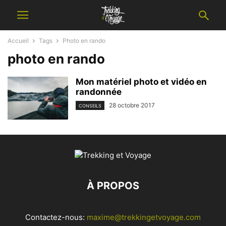
Accueil
Tags
Photo en rando
photo en rando
Mon matériel photo et vidéo en
randonnée
28 octobre 2017
CONSEILS
À PROPOS
Contactez-nous:
maxime@trekkingetvoyage.com