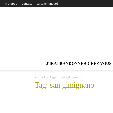
À propos
Contact
La communauté
J’IRAI RANDONNER CHEZ VOUS 
Accueil
Tags
San gimignano
Tag: san gimignano