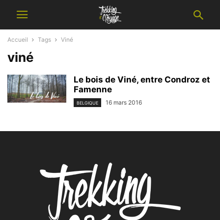
Accueil
Tags
Viné
viné
Le bois de Viné, entre Condroz et
Famenne
16 mars 2016
BELGIQUE