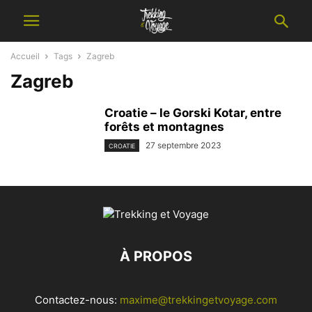
Accueil
Tags
Zagreb
Zagreb
Croatie – le Gorski Kotar, entre
forêts et montagnes
27 septembre 2023
CROATIE
À PROPOS
Contactez-nous:
maxime@trekkingetvoyage.com