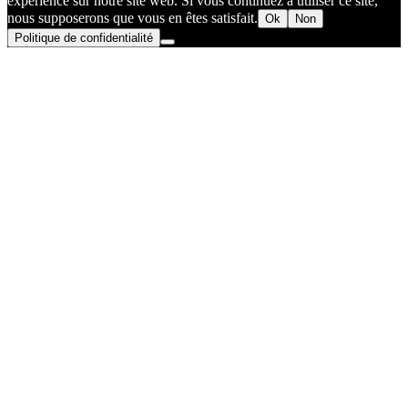
expérience sur notre site web. Si vous continuez à utiliser ce site,
nous supposerons que vous en êtes satisfait.
Ok
Non
Politique de confidentialité