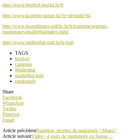
http://www.berdorf-tourist.lu/fr
http://www.la-petite-suisse.lu/?q=de/node/94
http://www.luxembourg.public.lu/fr/tourisme/regions-
touristiques/mullerthal/index.html
http://www.mullerthal-trail.lu/le-trail
TAGS
berdorf
camping
Mullerthal
mullerthal trail
randonnée
Share
Facebook
WhatsApp
Twitter
Pinterest
Email
Article précédent
Nutrition, recettes & randonnée ! Miam !
Article suivant
Vidéo / 4 jours de randonnée en Suisse…