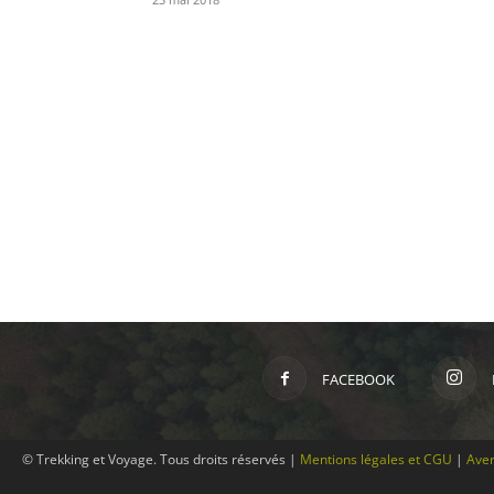
FACEBOOK
© Trekking et Voyage. Tous droits réservés |
Mentions légales et CGU
|
Aver