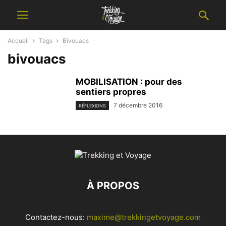
Accueil
Tags
Bivouacs
bivouacs
MOBILISATION : pour des
sentiers propres
7 décembre 2016
RÉFLEXIONS
À PROPOS
Contactez-nous:
maxime@trekkingetvoyage.com