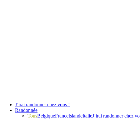
J’irai randonner chez vous !
Randonnée
Tous
Belgique
France
Islande
Italie
J’irai randonner chez vo