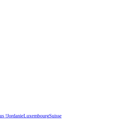
us !
Jordanie
Luxembourg
Suisse