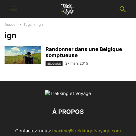
Accueil
Tags
Ign
ign
Randonner dans une Belgique
somptueuse
27 mars 2015
BELGIQUE
À PROPOS
Contactez-nous:
maxime@trekkingetvoyage.com