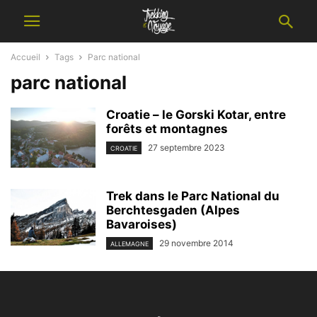
Accueil
Tags
Parc national
parc national
Croatie – le Gorski Kotar, entre
forêts et montagnes
27 septembre 2023
CROATIE
Trek dans le Parc National du
Berchtesgaden (Alpes
Bavaroises)
29 novembre 2014
ALLEMAGNE