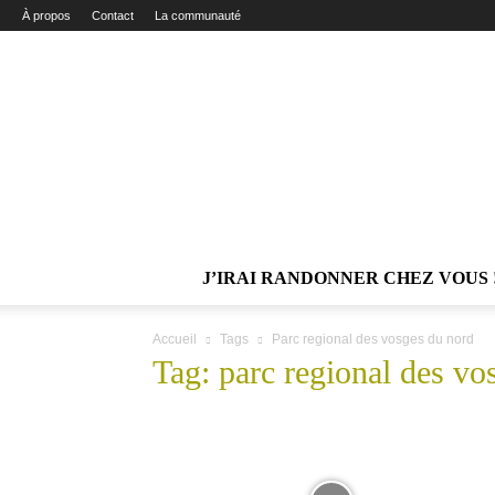
À propos
Contact
La communauté
J’IRAI RANDONNER CHEZ VOUS 
Accueil
Tags
Parc regional des vosges du nord
Tag: parc regional des vo