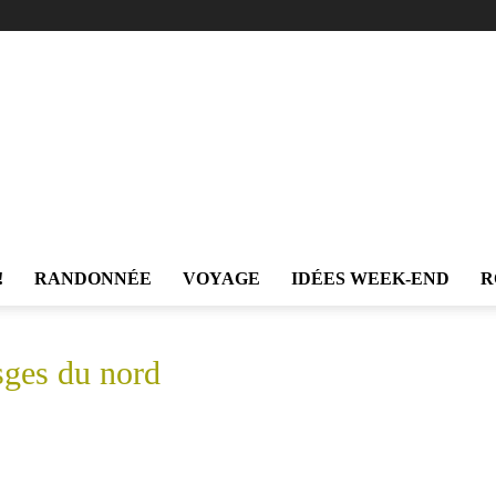
!
RANDONNÉE
VOYAGE
IDÉES WEEK-END
R
Trekking
sges du nord
et