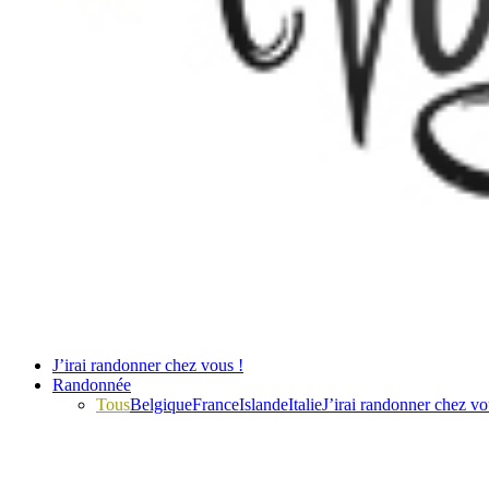
J’irai randonner chez vous !
Randonnée
Tous
Belgique
France
Islande
Italie
J’irai randonner chez vo