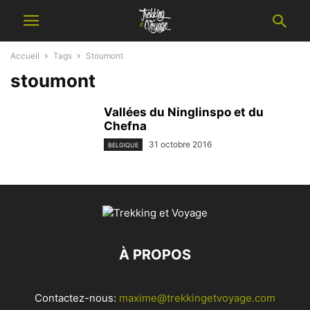
Accueil
Tags
Stoumont
stoumont
Vallées du Ninglinspo et du
Chefna
31 octobre 2016
BELGIQUE
À PROPOS
Contactez-nous:
maxime@trekkingetvoyage.com