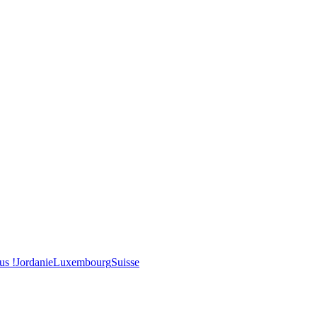
us !
Jordanie
Luxembourg
Suisse