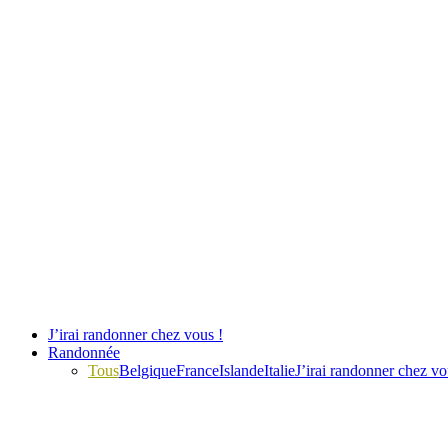
J’irai randonner chez vous !
Randonnée
Tous
Belgique
France
Islande
Italie
J’irai randonner chez vo