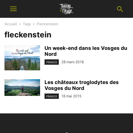
Accueil
Tags
Fleckenstein
fleckenstein
Un week-end dans les Vosges du
Nord
28 mars 2018
FRANCE
Les châteaux troglodytes des
Vosges du Nord
18 mai 2015
FRANCE