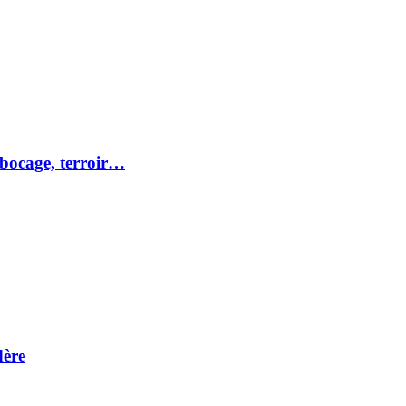
 bocage, terroir…
dère