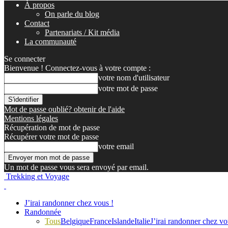
À propos
On parle du blog
Contact
Partenariats / Kit média
La communauté
Se connecter
Bienvenue ! Connectez-vous à votre compte :
votre nom d'utilisateur
votre mot de passe
Mot de passe oublié? obtenir de l'aide
Mentions légales
Récupération de mot de passe
Récupérer votre mot de passe
votre email
Un mot de passe vous sera envoyé par email.
Trekking et Voyage
J’irai randonner chez vous !
Randonnée
Tous
Belgique
France
Islande
Italie
J’irai randonner chez vo