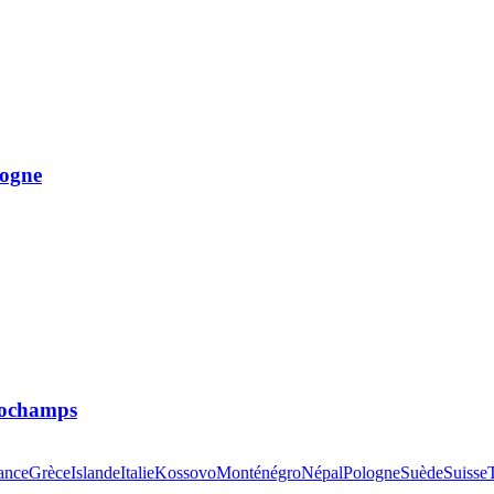
logne
 Dochamps
ance
Grèce
Islande
Italie
Kossovo
Monténégro
Népal
Pologne
Suède
Suisse