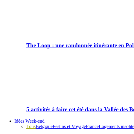
The Loop : une randonnée itinérante en Po
5 activités à faire cet été dans la Vallée des B
Idées Week-end
Tous
Belgique
Festins et Voyage
France
Logements insolit