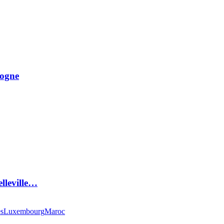
logne
elleville…
es
Luxembourg
Maroc