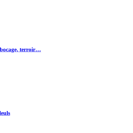
 bocage, terroir…
euls