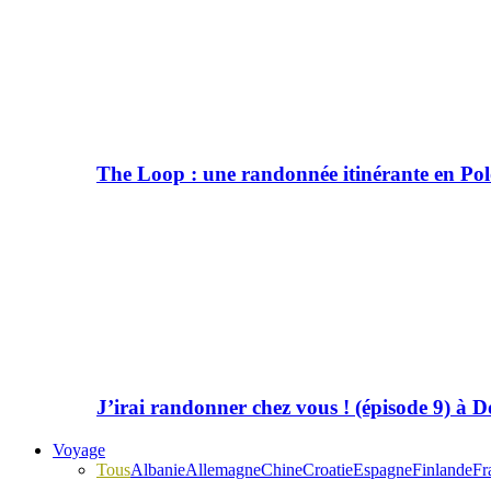
The Loop : une randonnée itinérante en Po
J’irai randonner chez vous ! (épisode 9) à
Voyage
Tous
Albanie
Allemagne
Chine
Croatie
Espagne
Finlande
Fr