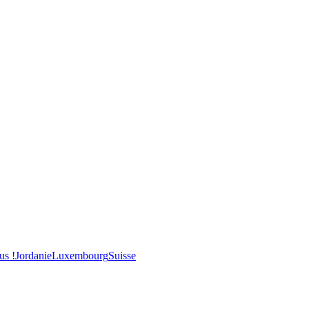
us !
Jordanie
Luxembourg
Suisse