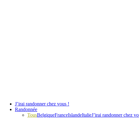
J’irai randonner chez vous !
Randonnée
Tous
Belgique
France
Islande
Italie
J’irai randonner chez vo