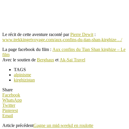
Le récit de cette aventure raconté par
Pierre Dewit
:
www.trekkingetvoyage.com/aux-confins-du-tian-shan-kirghize…/
La page facebook du film :
Aux confins du Tian Shan kirghize – Le
film
Avec le soutien de
Berghaus
et
Ak-Sai Travel
TAGS
alpinisme
kirghizistan
Share
Facebook
WhatsApp
Twitter
Pinterest
Email
Article précédent
Gagne un mid-weekd en roulotte