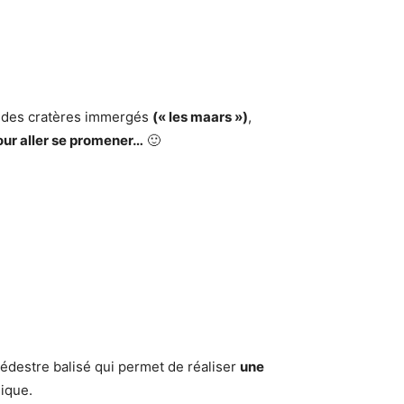
s, des cratères immergés
(« les maars »)
,
 pour aller se promener…
🙂
pédestre balisé qui permet de réaliser
une
nique.