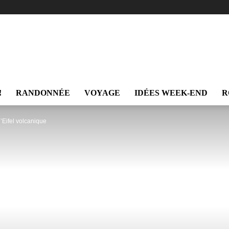
Trekking
!
RANDONNÉE
VOYAGE
IDÉES WEEK-END
R
’Eifel volcanique
et
Voyage