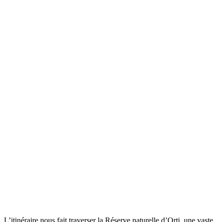
L’itinéraire nous fait traverser la Réserve naturelle d’Orti, une vaste