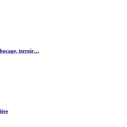
 bocage, terroir…
dère