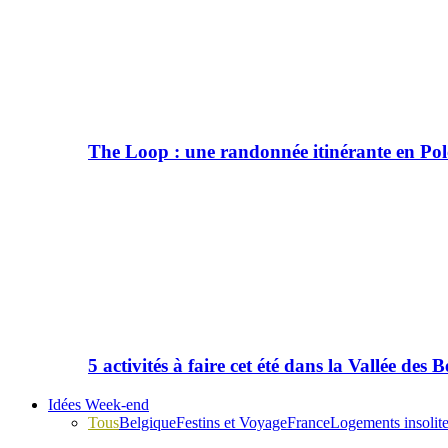
The Loop : une randonnée itinérante en Po
5 activités à faire cet été dans la Vallée des B
Idées Week-end
Tous
Belgique
Festins et Voyage
France
Logements insolit