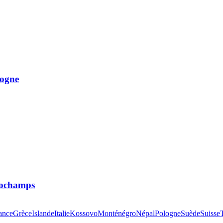
logne
 Dochamps
ance
Grèce
Islande
Italie
Kossovo
Monténégro
Népal
Pologne
Suède
Suisse