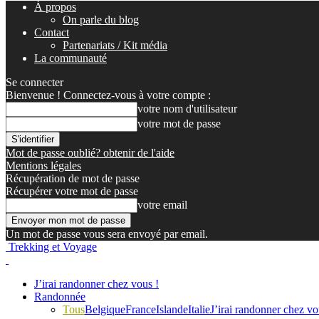
À propos
On parle du blog
Contact
Partenariats / Kit média
La communauté
Se connecter
Bienvenue ! Connectez-vous à votre compte :
votre nom d'utilisateur
votre mot de passe
Mot de passe oublié? obtenir de l'aide
Mentions légales
Récupération de mot de passe
Récupérer votre mot de passe
votre email
Un mot de passe vous sera envoyé par email.
Trekking et Voyage
J’irai randonner chez vous !
Randonnée
Tous
Belgique
France
Islande
Italie
J’irai randonner chez vo