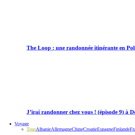
The Loop : une randonnée itinérante en Po
J’irai randonner chez vous ! (épisode 9) à
Voyage
Tous
Albanie
Allemagne
Chine
Croatie
Espagne
Finlande
Fr