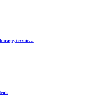
 bocage, terroir…
euls