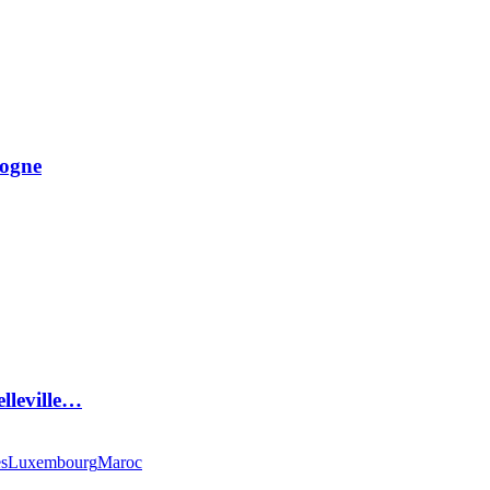
logne
elleville…
es
Luxembourg
Maroc